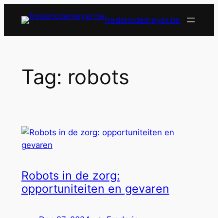
Skip
fredericdemeyer.be
to
content
Tag:
robots
Robots in de zorg:
opportuniteiten en gevaren